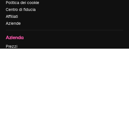
Politica dei cookie
Centro di fiducia
Affiliati
Aziende
Azienda
Prezzi
Chi siamo
Recensioni
Lavora con noi
Cerca tendenze
Blog
Eventi
Slidesgo
Vendi i tuoi contenuti
Sala stampa
Cerchi magnific.ai