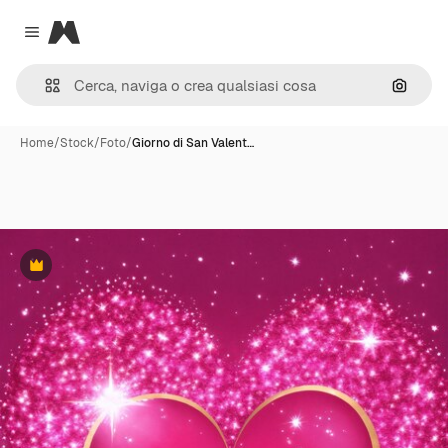
Magnific
Close menu
Cerca 
Home
/
Stock
/
Foto
/
Giorno di San Valent…
Premium