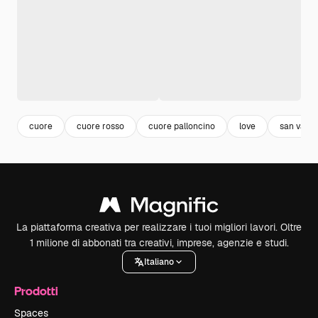
cuore
cuore rosso
cuore palloncino
love
san valen
La piattaforma creativa per realizzare i tuoi migliori lavori. Oltre
1 milione di abbonati tra creativi, imprese, agenzie e studi.
Italiano
Prodotti
Spaces