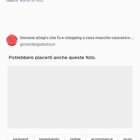
nostro
editor di foto
.
Giovane allegro che fa e-shopping a casa maschio caucasico felice che fa pagamenti online con la carta
ginnetdelgadostock
Potrebbero piacerti anche queste foto.
payment
pagamento
online
ecommerce
acquisti