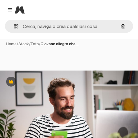
Magnific
Close menu
Cerca 
Home
/
Stock
/
Foto
/
Giovane allegro che …
Premium