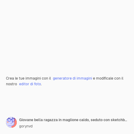
Crea le tue immagini con il
generatore di immagini
e modificale con il
nostro
editor di foto
.
Giovane bella ragazza in maglione caldo, seduto con sketchbook e parlando al cellulare di un muro di cemento
gorynvd