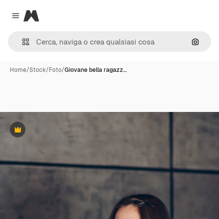
Magnific
Close menu
Cerca 
Home
/
Stock
/
Foto
/
Giovane bella ragazz…
Premium