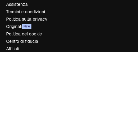
Assistenza
Termini e condizioni
Politica sulla privacy
Originali
New
Politica dei cookie
Centro di fiducia
Affiliati
Aziende
Azienda
Prezzi
Chi siamo
Recensioni
Lavora con noi
Cerca tendenze
Blog
Eventi
Slidesgo