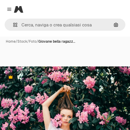
Magnific
Close menu
Cerca 
Home
/
Stock
/
Foto
/
Giovane bella ragazz…
Premium