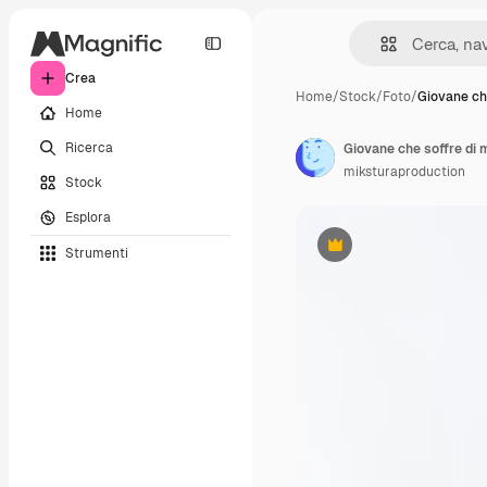
Crea
Home
/
Stock
/
Foto
/
Giovane ch
Home
Ricerca
Giovane che soffre di m
miksturaproduction
Stock
Esplora
Strumenti
Premium