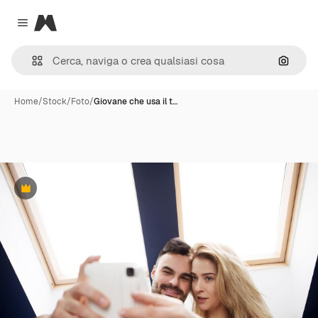
Magnific
Close menu
Cerca 
Home
/
Stock
/
Foto
/
Giovane che usa il t…
Premium