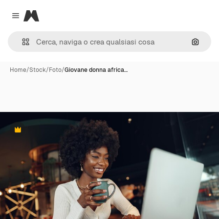
Magnific
Close menu
Cerca 
Home
/
Stock
/
Foto
/
Giovane donna africa…
Premium