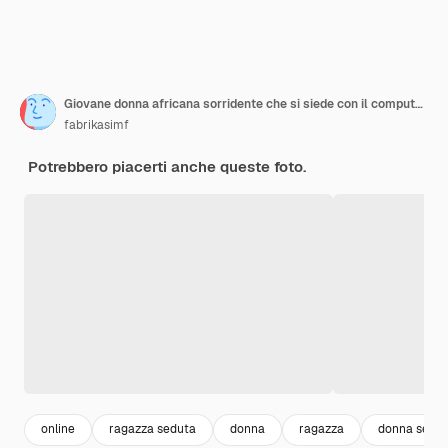
Giovane donna africana sorridente che si siede con il computer portatile in caffetteria
fabrikasimf
Potrebbero piacerti anche queste foto.
online
ragazza seduta
donna
ragazza
donna sedu