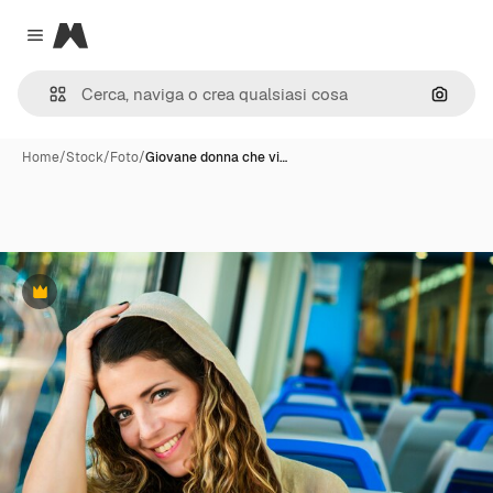
Magnific
Close menu
Cerca 
Home
/
Stock
/
Foto
/
Giovane donna che vi…
Premium