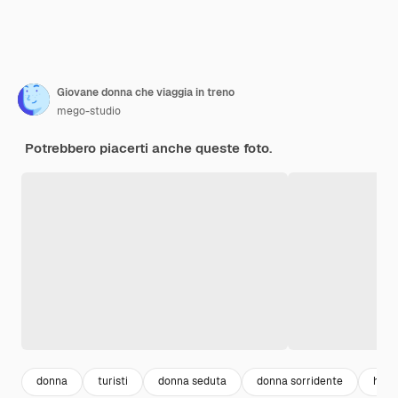
Giovane donna che viaggia in treno
mego-studio
Potrebbero piacerti anche queste foto.
donna
turisti
donna seduta
donna sorridente
hap