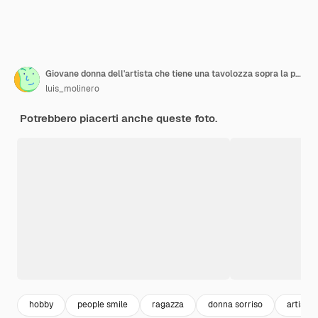
Giovane donna dell'artista che tiene una tavolozza sopra la parete blu che sorride molto
luis_molinero
Potrebbero piacerti anche queste foto.
hobby
people smile
ragazza
donna sorriso
artista