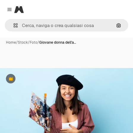
Magnific
Close menu
Cerca 
Home
/
Stock
/
Foto
/
Giovane donna dell'a…
Premium