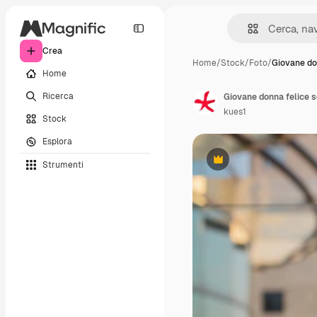
Crea
Home
/
Stock
/
Foto
/
Giovane do
Home
Ricerca
Giovane donna felice s
kues1
Stock
Esplora
Strumenti
Premium