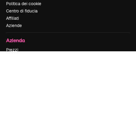
Politica dei cookie
Centro di fiducia
Affiliati
Aziende
Azienda
Prezzi
Chi siamo
Recensioni
Lavora con noi
Cerca tendenze
Blog
Eventi
Slidesgo
Vendi i tuoi contenuti
Sala stampa
Cerchi magnific.ai