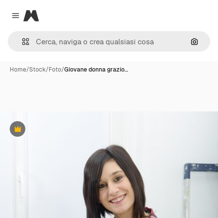
Magnific
Close menu
Cerca 
Home
/
Stock
/
Foto
/
Giovane donna grazio…
Premium