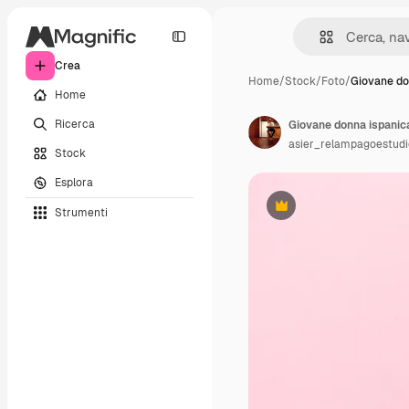
Crea
Home
/
Stock
/
Foto
/
Giovane do
Home
Ricerca
asier_relampagoestudi
Stock
Esplora
Strumenti
Premium