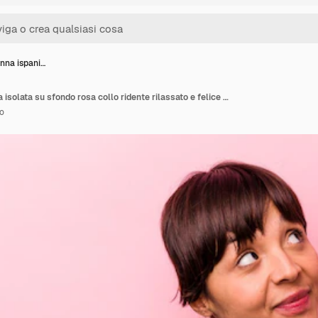
nna ispani…
Giovane donna ispanica isolata su sfondo rosa collo ridente rilassato e felice allungato mostrando i denti
o