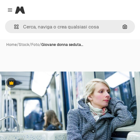
Magnific
Close menu
Cerca 
Home
/
Stock
/
Foto
/
Giovane donna seduta…
Premium