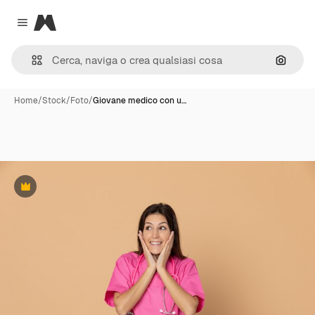
Magnific
Close menu
Cerca 
Home
/
Stock
/
Foto
/
Giovane medico con u…
Premium