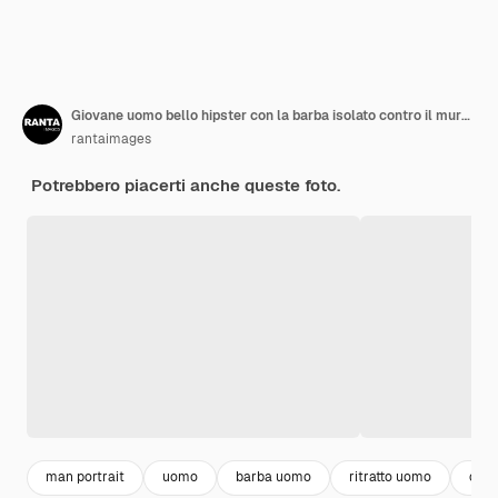
Giovane uomo bello hipster con la barba isolato contro il muro bianco
rantaimages
Potrebbero piacerti anche queste foto.
man portrait
uomo
barba uomo
ritratto uomo
cell