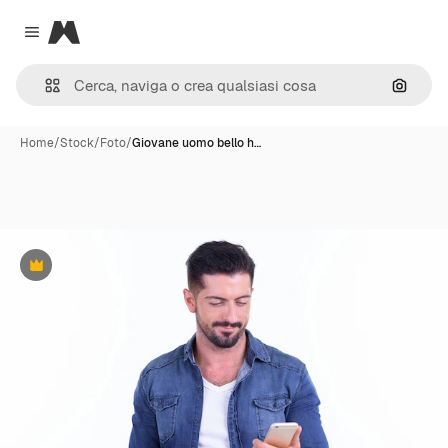
Magnific
Close menu
Cerca 
Home
/
Stock
/
Foto
/
Giovane uomo bello h…
Premium