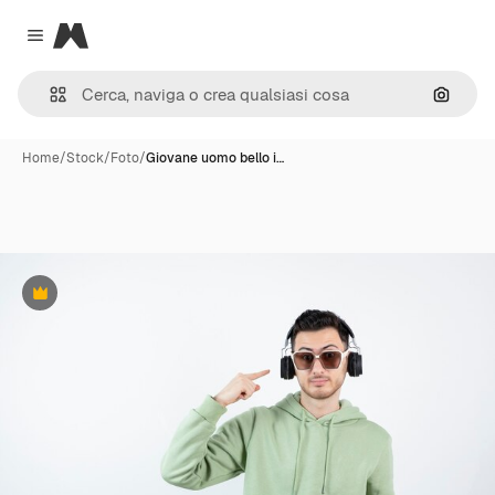
Magnific
Close menu
Cerca 
Home
/
Stock
/
Foto
/
Giovane uomo bello i…
Premium