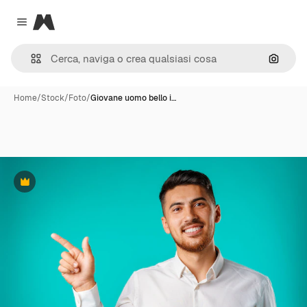
Magnific
Close menu
Cerca 
Home
/
Stock
/
Foto
/
Giovane uomo bello i…
Premium