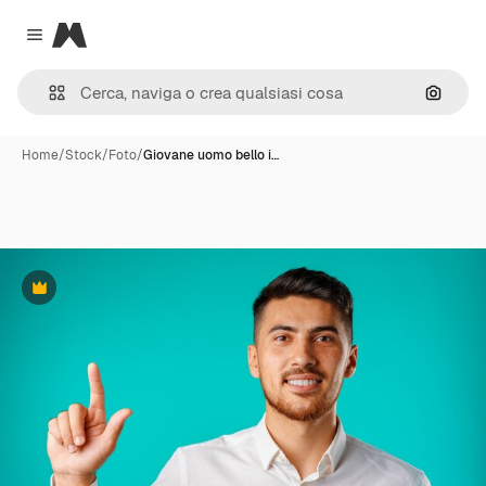
Magnific
Close menu
Cerca 
Home
/
Stock
/
Foto
/
Giovane uomo bello i…
Premium