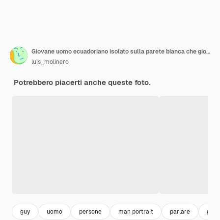
Giovane uomo ecuadoriano isolato sulla parete bianca che gioca con il telefono cellulare
luis_molinero
Potrebbero piacerti anche queste foto.
guy
uomo
persone
man portrait
parlare
gam