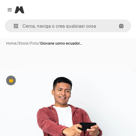
Magnific
Close menu
Cerca 
Home
/
Stock
/
Foto
/
Giovane uomo ecuador…
Premium