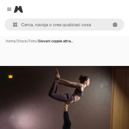
Magnific
Close menu
Cerca 
Home
/
Stock
/
Foto
/
Giovani coppie attra…
Premium