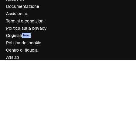
Documentazione
Assistenza
Termini e condizioni
Politica sulla privacy
Originali
New
Politica dei cookie
Centro di fiducia
Affiliati
Aziende
Azienda
Prezzi
Chi siamo
Recensioni
Lavora con noi
Cerca tendenze
Blog
Eventi