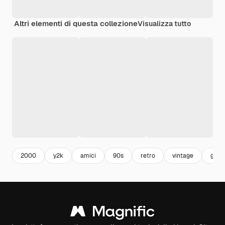
Altri elementi di questa collezione
Visualizza tutto
2000
y2k
amici
90s
retro
vintage
giova