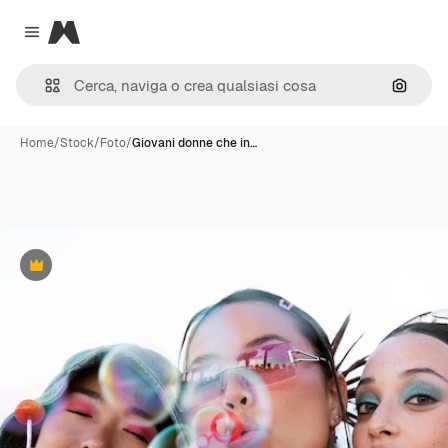
Magnific
Close menu
Cerca 
Home
/
Stock
/
Foto
/
Giovani donne che in…
Premium