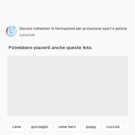
Giovani rottweiler in formazione per protezione sport e polizia
cynoclub
Potrebbero piacerti anche queste foto.
cane
guinzaglio
cane nero
puppy
cuccioli
ca