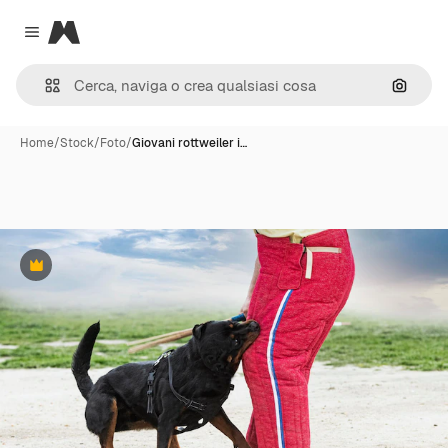
Magnific
Close menu
Cerca 
Home
/
Stock
/
Foto
/
Giovani rottweiler i…
Premium