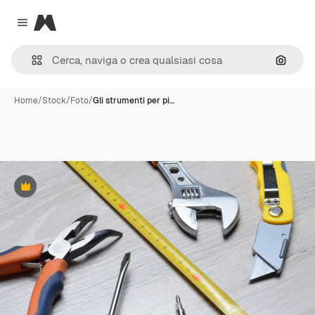
Magnific
Close menu
Cerca 
Home
/
Stock
/
Foto
/
Gli strumenti per pi…
Premium