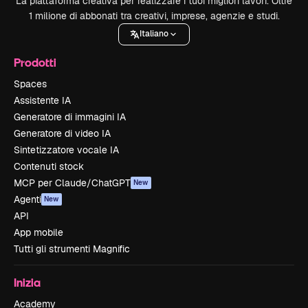
La piattaforma creativa per realizzare i tuoi migliori lavori. Oltre
1 milione di abbonati tra creativi, imprese, agenzie e studi.
Italiano
Prodotti
Spaces
Assistente IA
Generatore di immagini IA
Generatore di video IA
Sintetizzatore vocale IA
Contenuti stock
MCP per Claude/ChatGPT
New
Agenti
New
API
App mobile
Tutti gli strumenti Magnific
Inizia
Academy