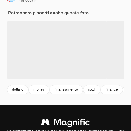
mg-design
Potrebbero piacerti anche queste foto.
dollaro
money
finanziamento
soldi
finance
of