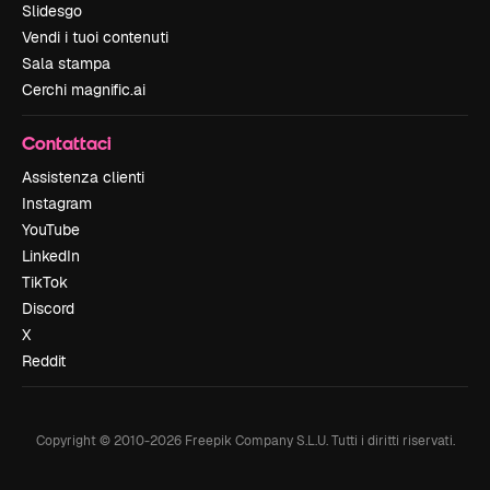
Slidesgo
Vendi i tuoi contenuti
Sala stampa
Cerchi magnific.ai
Contattaci
Assistenza clienti
Instagram
YouTube
LinkedIn
TikTok
Discord
X
Reddit
Copyright © 2010-
2026
Freepik Company S.L.U.
Tutti i diritti riservati
.