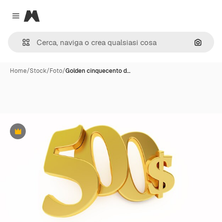
Magnific
Close menu
Cerca 
Home
/
Stock
/
Foto
/
Golden cinquecento d…
Premium