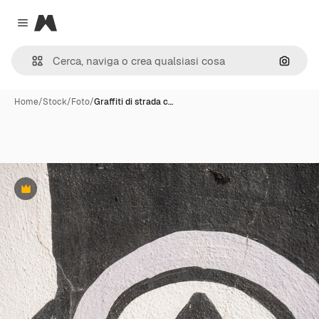
Magnific
Close menu
Cerca 
Home
/
Stock
/
Foto
/
Graffiti di strada c…
Premium