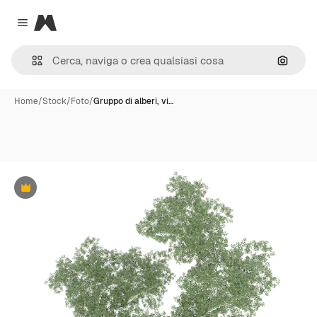
Magnific
Close menu
Cerca 
Home
/
Stock
/
Foto
/
Gruppo di alberi, vi…
Premium