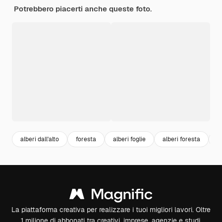
Potrebbero piacerti anche queste foto.
alberi dall'alto
foresta
alberi foglie
alberi foresta
b
La piattaforma creativa per realizzare i tuoi migliori lavori. Oltre
1 milione di abbonati tra creativi, imprese, agenzie e studi.