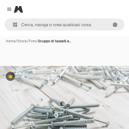
Magnific
Close menu
Cerca 
Home
/
Stock
/
Foto
/
Gruppo di tasselli e…
Premium