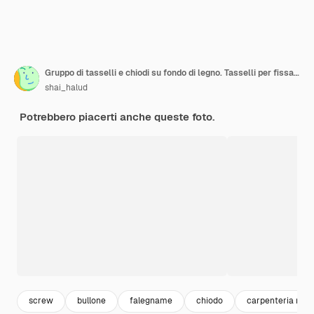
Gruppo di tasselli e chiodi su fondo di legno. Tasselli per fissaggio in calcestruzzo. Foto d'archivio.
shai_halud
Potrebbero piacerti anche queste foto.
screw
bullone
falegname
chiodo
carpenteria meta