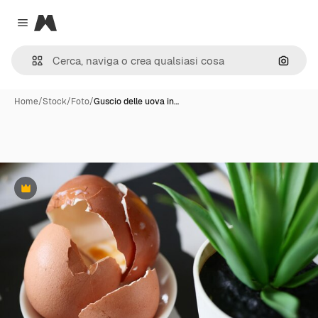
Magnific
Close menu
Cerca 
Home
/
Stock
/
Foto
/
Guscio delle uova in…
Premium