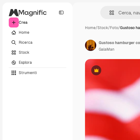
Crea
Home
/
Stock
/
Foto
/
Gustoso h
Home
Ricerca
Gustoso hamburger con
GalaMan
Stock
Esplora
Strumenti
Premium