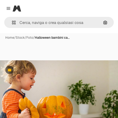
Magnific
Close menu
Cerca 
Home
/
Stock
/
Foto
/
Halloween bambini ca…
Premium