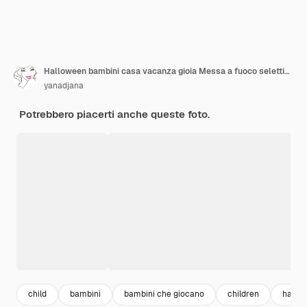
Halloween bambini casa vacanza gioia Messa a fuoco selettiva Bambini
yanadjana
Potrebbero piacerti anche queste foto.
child
bambini
bambini che giocano
children
hallo