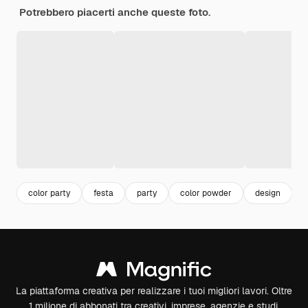
Potrebbero piacerti anche queste foto.
color party
festa
party
color powder
design
La piattaforma creativa per realizzare i tuoi migliori lavori. Oltre
1 milione di abbonati tra creativi, imprese, agenzie e studi.