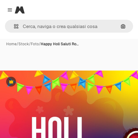
Magnific
Close menu
Cerca 
Home
/
Stock
/
Foto
/
Happy Holi Saluti Ro…
Premium