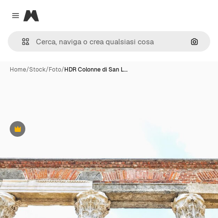
Magnific
Close menu
Cerca 
Home
/
Stock
/
Foto
/
HDR Colonne di San L…
Premium