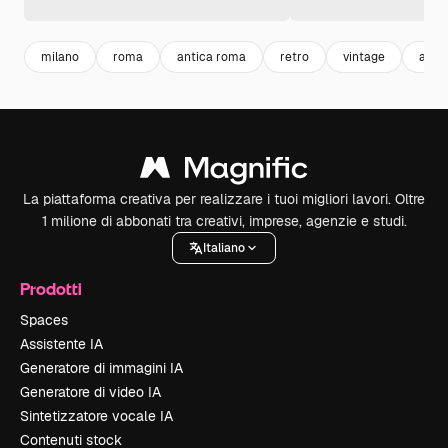
milano
roma
antica roma
retro
vintage
arch
La piattaforma creativa per realizzare i tuoi migliori lavori. Oltre
1 milione di abbonati tra creativi, imprese, agenzie e studi.
Italiano
Prodotti
Spaces
Assistente IA
Generatore di immagini IA
Generatore di video IA
Sintetizzatore vocale IA
Contenuti stock