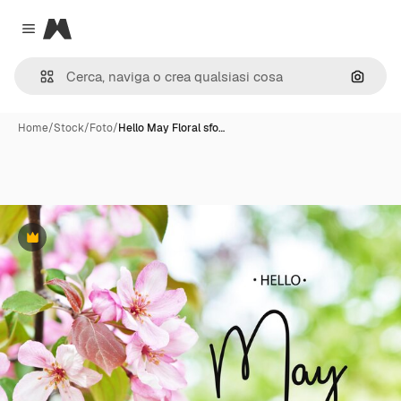
Magnific
Close menu
Cerca 
Home
/
Stock
/
Foto
/
Hello May Floral sfo…
Premium