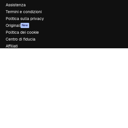
Assistenza
Termini e condizioni
Politica sulla privacy
Originali
New
Politica dei cookie
Centro di fiducia
Affiliati
Aziende
Azienda
Prezzi
Chi siamo
Recensioni
Lavora con noi
Cerca tendenze
Blog
Eventi
Slidesgo