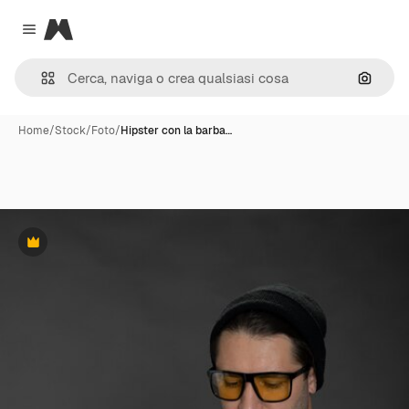
Magnific
Close menu
Cerca 
Home
/
Stock
/
Foto
/
Hipster con la barba…
Premium