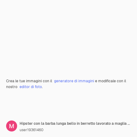
Crea le tue immagini con il
generatore di immagini
e modificale con il
nostro
editor di foto
.
Hipster con la barba lunga bello in berretto lavorato a maglia che lavora con il computer portatile su sfondo grigio
user19361460