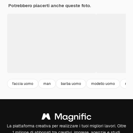
Potrebbero piacerti anche queste foto.
faccia uomo
man
barba uomo
modello uomo
mod
La piattaforma creativa per realizzare i tuoi migliori lavori. Oltre
1 milione di abbonati tra creativi, imprese, agenzie e studi.