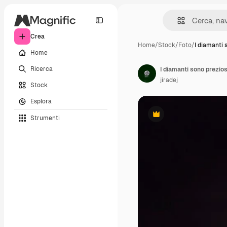
Crea
Home
/
Stock
/
Foto
/
I diamanti 
Home
Ricerca
I diamanti sono preziosi
jiradej
Stock
Esplora
Strumenti
Premium