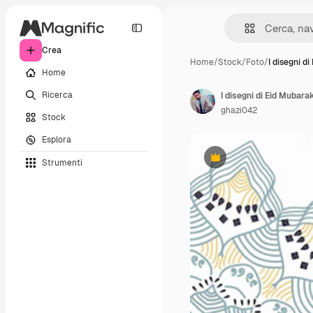
Crea
Home
/
Stock
/
Foto
/
I disegni d
Home
Ricerca
ghazi042
Stock
Esplora
Strumenti
Premium