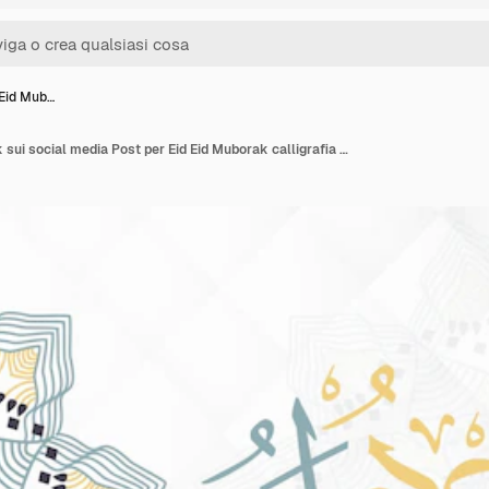
i Eid Mub…
I disegni di Eid Mubarak sui social media Post per Eid Eid Muborak calligrafia Calligrafia islamica