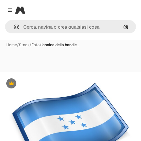
Magnific
Close menu
Cerca 
Home
/
Stock
/
Foto
/
Iconica della bandie…
Premium