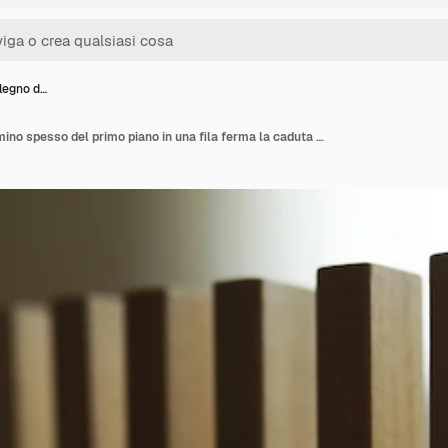
 legno d…
Il blocco di legno di domino spesso del primo piano in una fila ferma la caduta essere stabile nel concetto di soluzione di affari di crisi