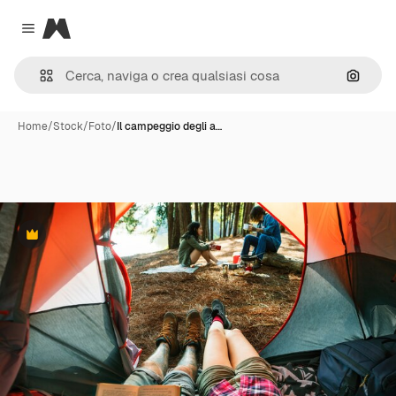
Magnific
Close menu
Cerca 
Home
/
Stock
/
Foto
/
Il campeggio degli a…
Premium