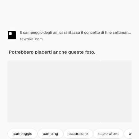
Il campeggio degli amici si rilassa il concetto di fine settimana di vacanza
rawpixel.com
Potrebbero piacerti anche queste foto.
campeggio
camping
escursione
esploratore
adve