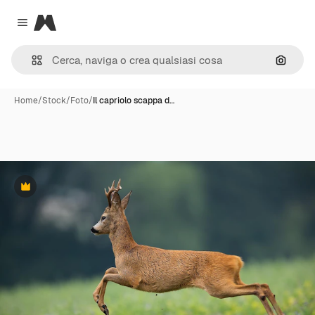
Magnific
Close menu
Cerca 
Home
/
Stock
/
Foto
/
Il capriolo scappa d…
Premium