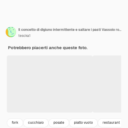
Il concetto di digiuno intermittente e saltare i pasti Vassoio rotondo in legno con posate a forma di lancette dell'orologio
tescka1
Potrebbero piacerti anche queste foto.
fork
cucchiaio
posate
piatto vuoto
restaurant