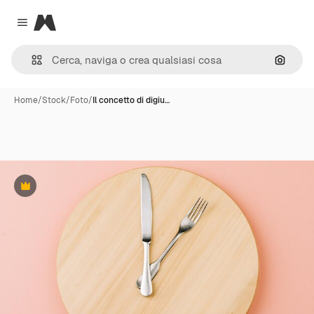
Magnific
Close menu
Cerca 
Home
/
Stock
/
Foto
/
Il concetto di digiu…
Premium