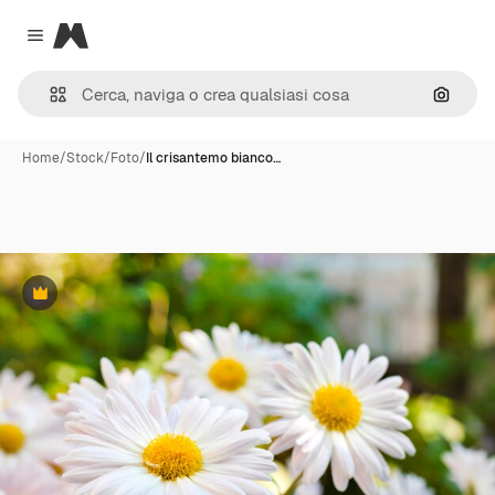
Magnific
Close menu
Cerca 
Home
/
Stock
/
Foto
/
Il crisantemo bianco…
Premium