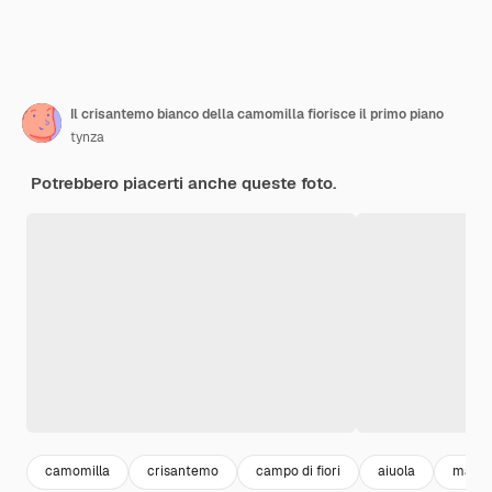
Il crisantemo bianco della camomilla fiorisce il primo piano
tynza
Potrebbero piacerti anche queste foto.
camomilla
crisantemo
campo di fiori
aiuola
margh