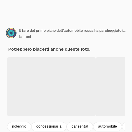
Il faro del primo piano dell'automobile rossa ha parcheggiato in sala d'esposizione moderna. Auto nuova e di lusso. Concetto di concessionaria auto. Industria automobilistica. Leasing automobilistico. La vista frontale dell'automobile brillante rossa ha parcheggiato in una fila in sala d'esposizione.
fahroni
Potrebbero piacerti anche queste foto.
noleggio
concessionaria
car rental
automobile
su