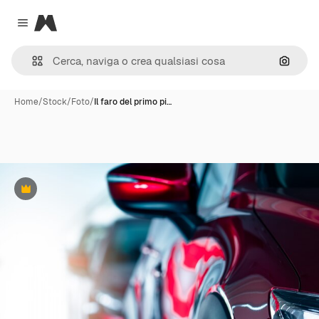
Magnific
Close menu
Cerca 
Home
/
Stock
/
Foto
/
Il faro del primo pi…
Premium