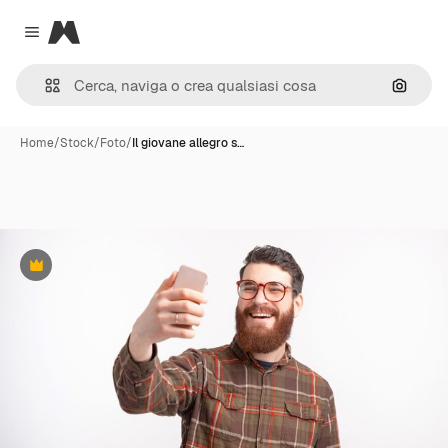
Magnific
Close menu
Cerca 
Home
/
Stock
/
Foto
/
Il giovane allegro s…
Premium