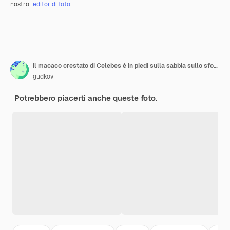
nostro
editor di foto
.
Il macaco crestato di Celebes è in piedi sulla sabbia sullo sfondo della giungla Indonesia Sulawesi
gudkov
Potrebbero piacerti anche queste foto.