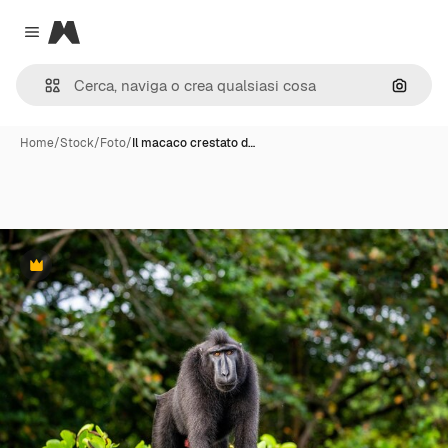
Magnific
Close menu
Cerca 
Home
/
Stock
/
Foto
/
Il macaco crestato d…
Premium