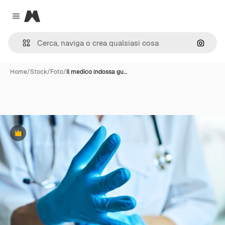
Magnific
Close menu
Cerca 
Home
/
Stock
/
Foto
/
Il medico indossa gu…
Premium