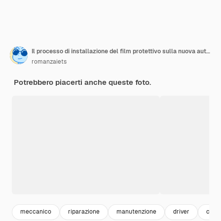
Il processo di installazione del film protettivo sulla nuova auto rossa
romanzaiets
Potrebbero piacerti anche queste foto.
meccanico
riparazione
manutenzione
driver
car d