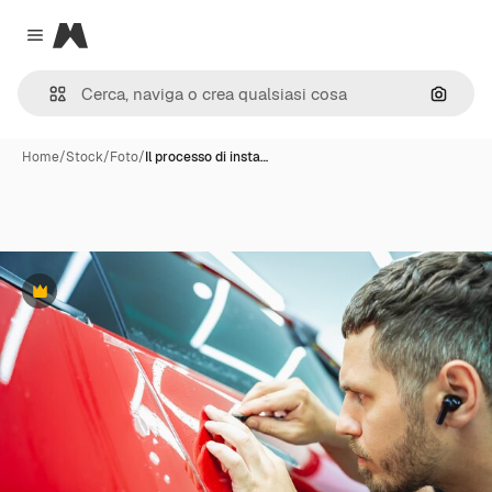
Magnific
Close menu
Cerca 
Home
/
Stock
/
Foto
/
Il processo di insta…
Premium