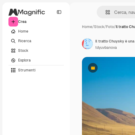
Crea
Home
/
Stock
/
Foto
/
Il tratto C
Home
Ricerca
Il tratto Chuysky è una
tdyuvbanova
Stock
Esplora
Strumenti
Premium