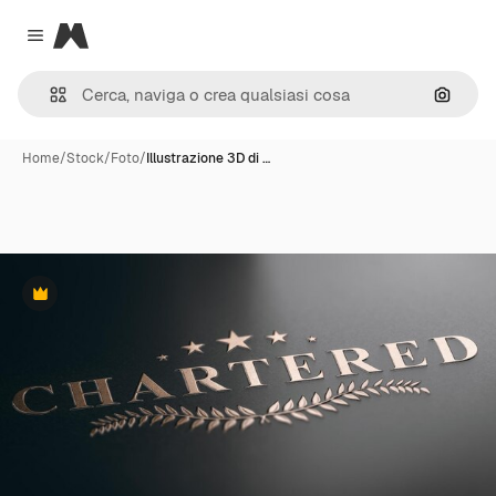
Magnific
Close menu
Cerca 
Home
/
Stock
/
Foto
/
Illustrazione 3D di …
Premium