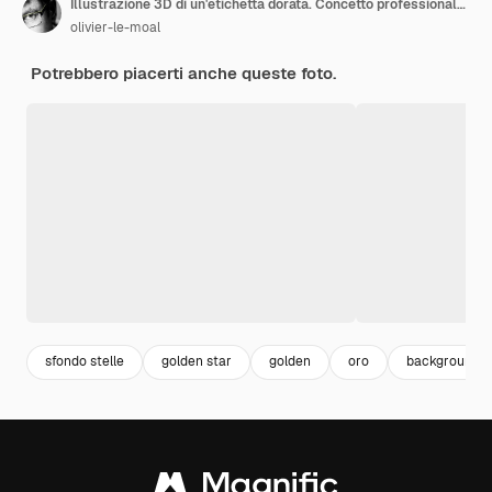
Illustrazione 3D di un'etichetta dorata. Concetto professionale riconosciuto.
olivier-le-moal
Potrebbero piacerti anche queste foto.
sfondo stelle
golden star
golden
oro
background b