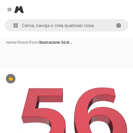
Magnific
Close menu
Cerca 
Home
/
Stock
/
Foto
/
Illustrazione 3d di …
Premium